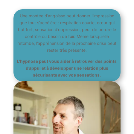
Une montée d’angoisse peut donner l’impression
que tout s’accélère : respiration courte, cœur qui
bat fort, sensation d’oppression, peur de perdre le
contrôle ou besoin de fuir. Même lorsqu’elle
retombe, l’appréhension de la prochaine crise peut
rester très présente.
L’hypnose peut vous aider à retrouver des points
d’appui et à développer une relation plus
sécurisante avec vos sensations.