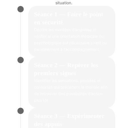
situation.
Séance 1 — Faire le point
en sécurité
Décrire les montées d’angoisse et
vérifier si une orientation médicale ou
psychologique est nécessaire avant ou
parallèlement à l’accompagnement.
Séance 2 — Repérer les
premiers signes
Identifier les sensations, pensées et
contextes qui précèdent la montée afin
de retrouver des possibilités d’action
plus tôt.
Séance 3 — Expérimenter
des appuis