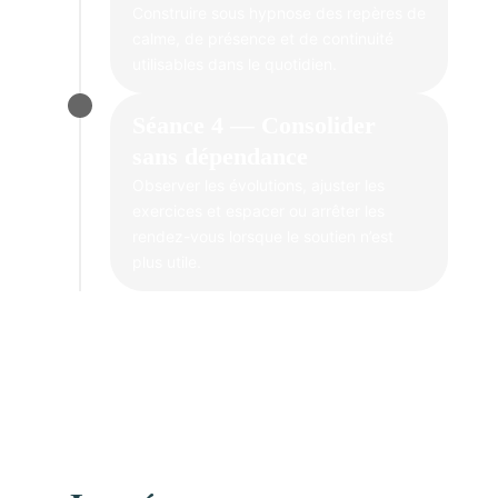
Construire sous hypnose des repères de
calme, de présence et de continuité
utilisables dans le quotidien.
Séance 4 — Consolider
sans dépendance
Observer les évolutions, ajuster les
exercices et espacer ou arrêter les
rendez-vous lorsque le soutien n’est
plus utile.