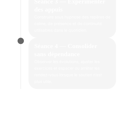
Séance 3 — Expérimenter
des appuis
Construire sous hypnose des repères de
calme, de présence et de continuité
utilisables dans le quotidien.
Séance 4 — Consolider
sans dépendance
Observer les évolutions, ajuster les
exercices et espacer ou arrêter les
rendez-vous lorsque le soutien n’est
plus utile.