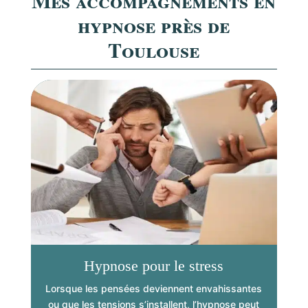
hypnose près de
Toulouse
Hypnose pour le stress
Lorsque les pensées deviennent envahissantes
Je 
ou que les tensions s’installent, l’hypnose peut
as